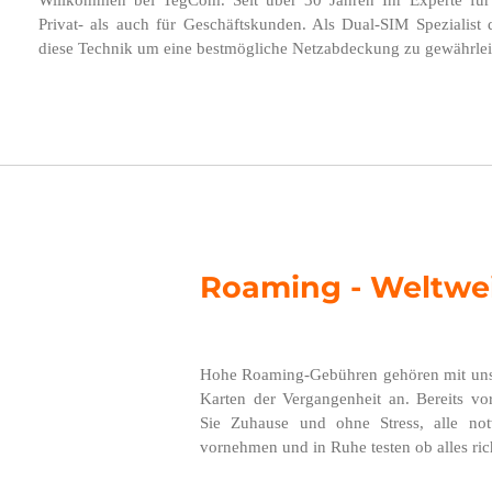
Willkommen bei TegCom. Seit über 30 Jahren Ihr Experte für
Privat- als auch für Geschäftskunden. Als Dual-SIM Spezialist
diese Technik um eine bestmögliche Netzabdeckung zu gewährlei
Roaming - Weltwe
Hohe Roaming-Gebühren gehören mit un
Karten der Vergangenheit an. Bereits vo
Sie Zuhause und ohne Stress, alle not
vornehmen und in Ruhe testen ob alles rich