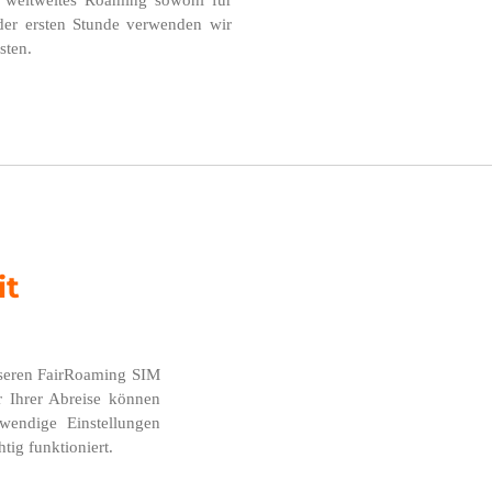
 weltweites Roaming sowohl für
 der ersten Stunde verwenden wir
sten.
it
seren FairRoaming SIM
r Ihrer Abreise können
wendige Einstellungen
tig funktioniert.